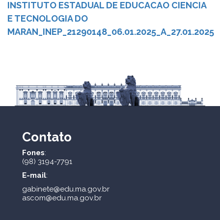
INSTITUTO ESTADUAL DE EDUCACAO CIENCIA
E TECNOLOGIA DO
MARAN_INEP_21290148_06.01.2025_A_27.01.2025
Contato
Fones
:
(98) 3194-7791
E-mail
:
gabinete@edu.ma.gov.br
ascom@edu.ma.gov.br