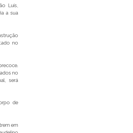
ão Luís,
ia a sua
nstrução
otado no
precoce.
dados no
al, será
Corpo de
ntrem em
audelino