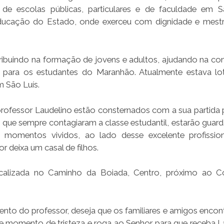
 de escolas públicas, particulares e de faculdade em S
ducação do Estado, onde exerceu com dignidade e mestr
tribuindo na formação de jovens e adultos, ajudando na co
a para os estudantes do Maranhão. Atualmente estava l
m São Luís.
 professor Laudelino estão consternados com a sua partida 
o, que sempre contagiaram a classe estudantil, estarão guar
omentos vividos, ao lado desse excelente profission
 deixa um casal de filhos.
 localizada no Caminho da Boiada, Centro, próximo ao 
nto do professor, deseja que os familiares e amigos enco
te momento de tristeza e roga ao Senhor para que receba L