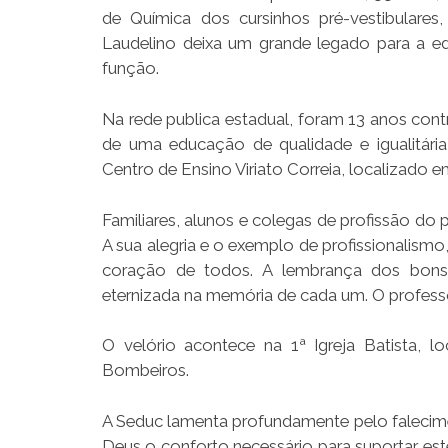
de Química dos cursinhos pré-vestibulares,
Laudelino deixa um grande legado para a e
função.
Na rede publica estadual, foram 13 anos con
de uma educação de qualidade e igualitári
Centro de Ensino Viriato Correia, localizado e
Familiares, alunos e colegas de profissão do
A sua alegria e o exemplo de profissionalism
coração de todos. A lembrança dos bons m
eternizada na memória de cada um. O professor
O velório acontece na 1ª Igreja Batista,
Bombeiros.
A Seduc lamenta profundamente pelo falecime
Deus o conforto necessário para suportar es