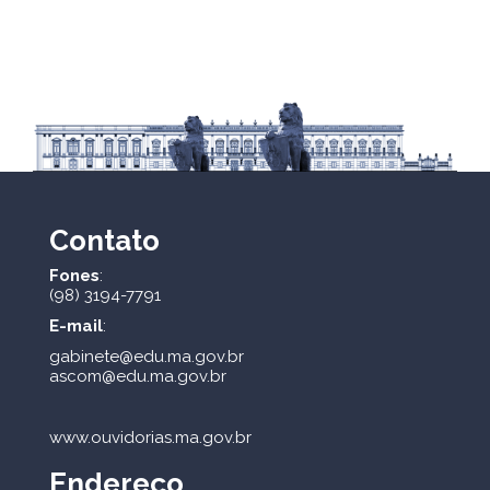
Contato
Fones
:
(98) 3194-7791
E-mail
:
gabinete@edu.ma.gov.br
ascom@edu.ma.gov.br
www.ouvidorias.ma.gov.br
Endereço