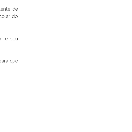
dente de
colar do
m, e seu
para que