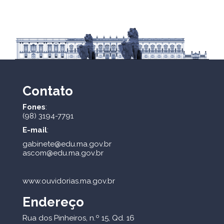
Contato
Fones
:
(98) 3194-7791
E-mail
:
gabinete@edu.ma.gov.br
ascom@edu.ma.gov.br
www.ouvidorias.ma.gov.br
Endereço
Rua dos Pinheiros, n.º 15, Qd. 16