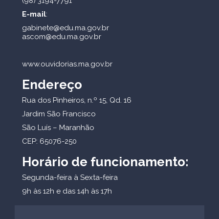
(98) 3194-7791
E-mail
:
gabinete@edu.ma.gov.br
ascom@edu.ma.gov.br
www.ouvidorias.ma.gov.br
Endereço
Rua dos Pinheiros, n.º 15, Qd. 16
Jardim São Francisco
São Luís – Maranhão
CEP: 65076-250
Horário de funcionamento:
Segunda-feira à Sexta-feira
9h às 12h e das 14h às 17h