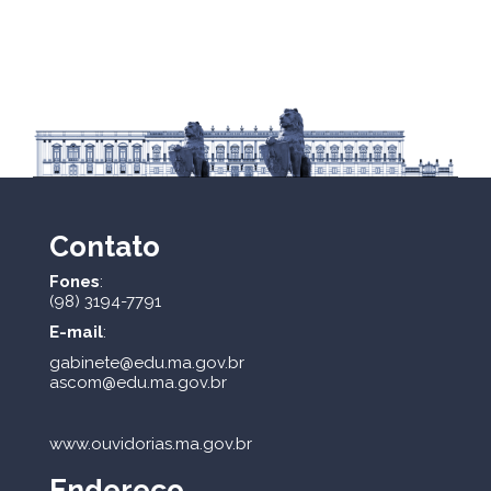
Contato
Fones
:
(98) 3194-7791
E-mail
:
gabinete@edu.ma.gov.br
ascom@edu.ma.gov.br
www.ouvidorias.ma.gov.br
Endereço