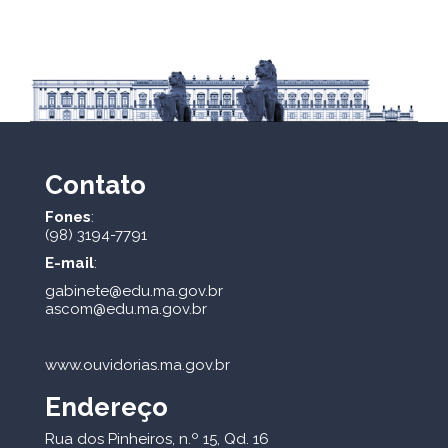
Contato
Fones
:
(98) 3194-7791
E-mail
:
gabinete@edu.ma.gov.br
ascom@edu.ma.gov.br
www.ouvidorias.ma.gov.br
Endereço
Rua dos Pinheiros, n.º 15, Qd. 16