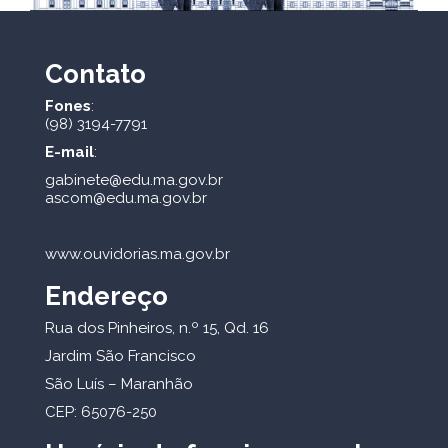
Contato
Fones
:
(98) 3194-7791
E-mail
:
gabinete@edu.ma.gov.br
ascom@edu.ma.gov.br
www.ouvidorias.ma.gov.br
Endereço
Rua dos Pinheiros, n.º 15, Qd. 16
Jardim São Francisco
São Luís – Maranhão
CEP: 65076-250