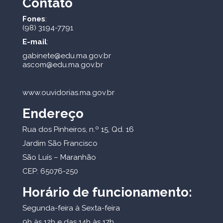
Contato
Fones
:
(98) 3194-7791
E-mail
:
gabinete@edu.ma.gov.br
ascom@edu.ma.gov.br
www.ouvidorias.ma.gov.br
Endereço
Rua dos Pinheiros, n.º 15, Qd. 16
Jardim São Francisco
São Luís – Maranhão
CEP: 65076-250
Horário de funcionamento:
Segunda-feira à Sexta-feira
9h às 12h e das 14h às 17h