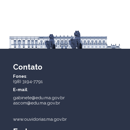
Contato
Fones
:
(98) 3194-7791
E-mail
:
gabinete@edu.ma.gov.br
ascom@edu.ma.gov.br
www.ouvidorias.ma.gov.br