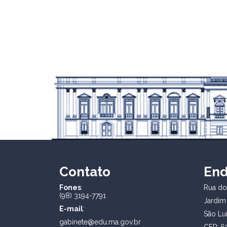
Contato
En
Fones
:
Rua dos
(98) 3194-7791
Jardim
E-mail
:
São Lu
gabinete@edu.ma.gov.br
CEP: 6