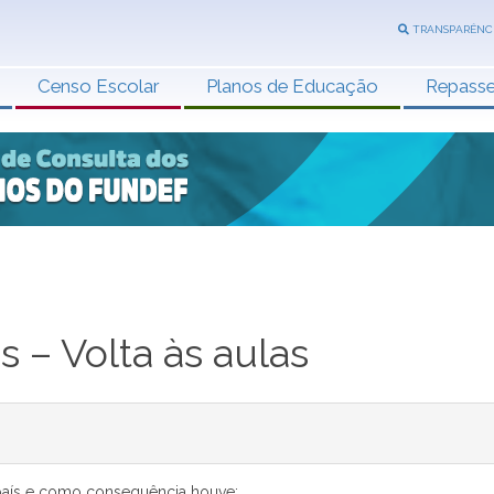
TRANSPARÊNC
Censo Escolar
Planos de Educação
Repass
 – Volta às aulas
o país e como consequência houve: