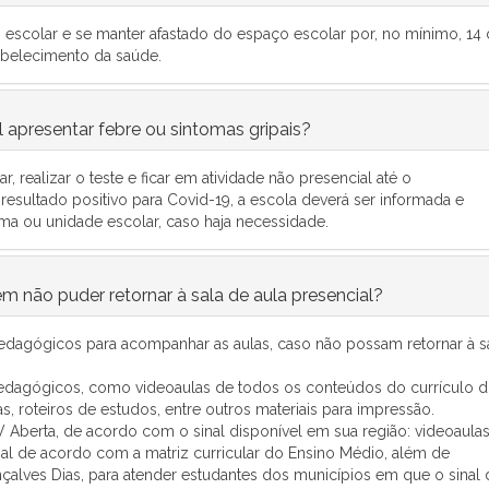
scolar e se manter afastado do espaço escolar por, no mínimo, 14 
tabelecimento da saúde.
 apresentar febre ou sintomas gripais?
 realizar o teste e ficar em atividade não presencial até o
sultado positivo para Covid-19, a escola deverá ser informada e
ma ou unidade escolar, caso haja necessidade.
 não puder retornar à sala de aula presencial?
pedagógicos para acompanhar as aulas, caso não possam retornar à s
 pedagógicos, como videoaulas de todos os conteúdos do currículo 
s, roteiros de estudos, entre outros materiais para impressão.
 Aberta, de acordo com o sinal disponível em sua região: videoaula
l de acordo com a matriz curricular do Ensino Médio, além de
nçalves Dias, para atender estudantes dos municípios em que o sinal