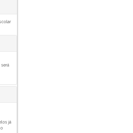
scolar
 será
los já
do