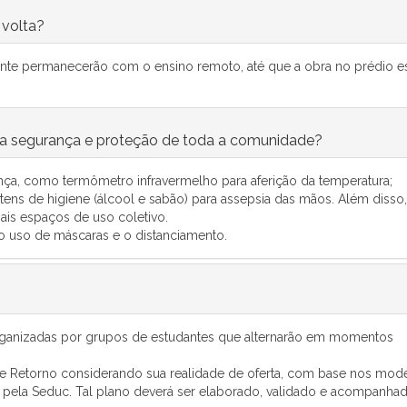
 volta?
nte permanecerão com o ensino remoto, até que a obra no prédio e
ir a segurança e proteção de toda a comunidade?
ça, como termômetro infravermelho para aferição da temperatura;
Itens de higiene (álcool e sabão) para assepsia das mãos. Além disso,
ais espaços de uso coletivo.
 uso de máscaras e o distanciamento.
 organizadas por grupos de estudantes que alternarão em momentos
e Retorno considerando sua realidade de oferta, com base nos mode
s pela Seduc. Tal plano deverá ser elaborado, validado e acompanha