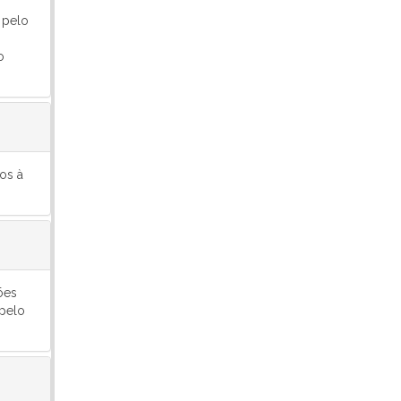
 pelo
o
os à
ões
 pelo