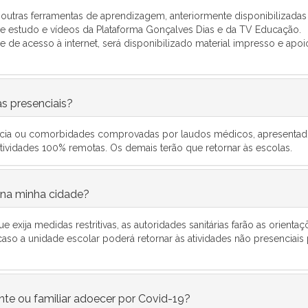
rá outras ferramentas de aprendizagem, anteriormente disponibilizadas
de estudo e vídeos da Plataforma Gonçalves Dias e da TV Educação.
 de acesso à internet, será disponibilizado material impresso e apoi
as presenciais?
ncia ou comorbidades comprovadas por laudos médicos, apresentad
ividades 100% remotas. Os demais terão que retornar às escolas.
 na minha cidade?
xija medidas restritivas, as autoridades sanitárias farão as orientaç
aso a unidade escolar poderá retornar às atividades não presenciais
nte ou familiar adoecer por Covid-19?