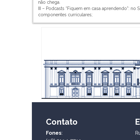
não chega.
III – Podcasts “Fiquem em casa aprendendo”: no S
componentes curriculares;
Contato
E
Fones
:
Ru