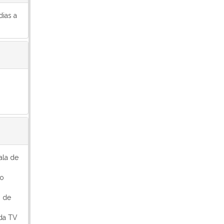
dias a
ala de
do
s de
 da TV