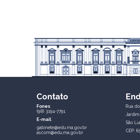
Contato
En
Fones
:
Rua dos
(98) 3194-7791
Jardim
E-mail
:
São Lu
gabinete@edu.ma.gov.br
CEP: 6
ascom@edu.ma.gov.br