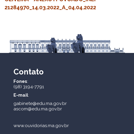
21284970_14.03.2022_A_04.04.2022
Contato
Fones
:
(98) 3194-7791
E-mail
:
gabinete@edu.ma.gov.br
ascom@edu.ma.gov.br
www.ouvidorias.ma.gov.br