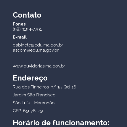
Contato
Fones
:
(98) 3194-7791
E-mail
:
gabinete@edu.ma.gov.br
ascom@edu.ma.gov.br
www.ouvidorias.ma.gov.br
Endereço
Rua dos Pinheiros, n.º 15, Qd. 16
Jardim São Francisco
São Luís – Maranhão
CEP: 65076-250
Horário de funcionamento: