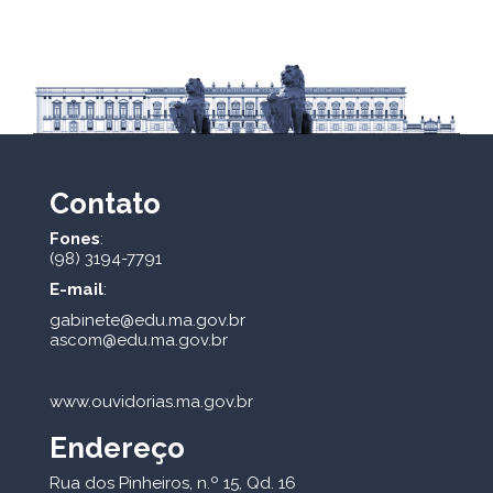
Contato
Fones
:
(98) 3194-7791
E-mail
:
gabinete@edu.ma.gov.br
ascom@edu.ma.gov.br
www.ouvidorias.ma.gov.br
Endereço
Rua dos Pinheiros, n.º 15, Qd. 16