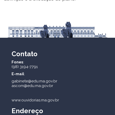
Contato
Fones
:
(98) 3194-7791
E-mail
:
gabinete@edu.ma.gov.br
ascom@edu.ma.gov.br
www.ouvidorias.ma.gov.br
Endereço