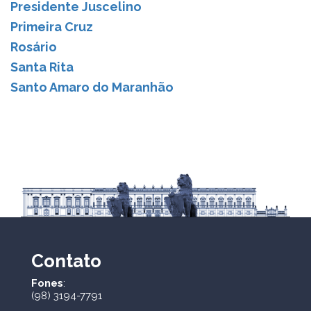
Presidente Juscelino
Primeira Cruz
Rosário
Santa Rita
Santo Amaro do Maranhão
Contato
Fones
:
(98) 3194-7791