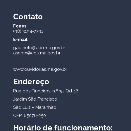
Contato
Fones
:
(98) 3194-7791
E-mail
:
gabinete@edu.ma.gov.br
ascom@edu.ma.gov.br
www.ouvidorias.ma.gov.br
Endereço
Rua dos Pinheiros, n.º 15, Qd. 16
Jardim São Francisco
São Luís – Maranhão
CEP: 65076-250
Horário de funcionamento: