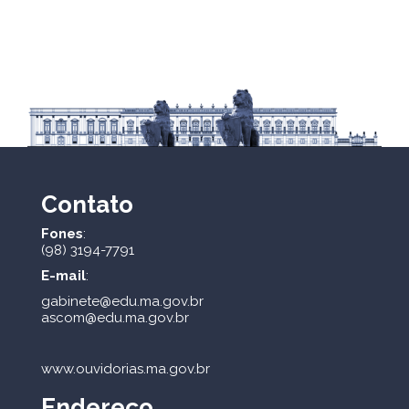
Contato
Fones
:
(98) 3194-7791
E-mail
:
gabinete@edu.ma.gov.br
ascom@edu.ma.gov.br
www.ouvidorias.ma.gov.br
Endereço