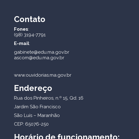
Contato
Fones
:
(98) 3194-7791
E-mail
:
gabinete@edu.ma.gov.br
ascom@edu.ma.gov.br
www.ouvidorias.ma.gov.br
Endereço
Rua dos Pinheiros, n.º 15, Qd. 16
Jardim São Francisco
São Luís – Maranhão
CEP: 65076-250
Horário de funcionamento: