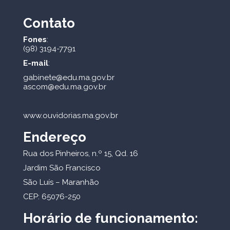
Contato
Fones
:
(98) 3194-7791
E-mail
:
gabinete@edu.ma.gov.br
ascom@edu.ma.gov.br
www.ouvidorias.ma.gov.br
Endereço
Rua dos Pinheiros, n.º 15, Qd. 16
Jardim São Francisco
São Luís – Maranhão
CEP: 65076-250
Horário de funcionamento: