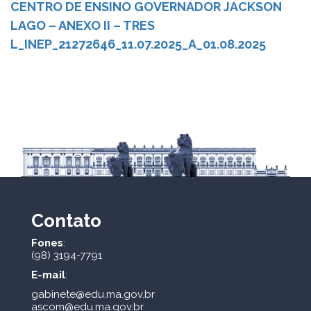
CENTRO DE ENSINO GOVERNADOR JACKSON
LAGO – ANEXO II – TRES
L_INEP_21272646_11.07.2025_A_01.08.2025
Contato
Fones
:
(98) 3194-7791
E-mail
:
gabinete@edu.ma.gov.br
ascom@edu.ma.gov.br