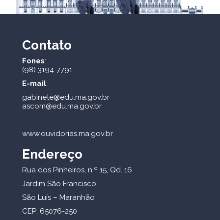
Contato
Fones
:
(98) 3194-7791
E-mail
:
gabinete@edu.ma.gov.br
ascom@edu.ma.gov.br
www.ouvidorias.ma.gov.br
Endereço
Rua dos Pinheiros, n.º 15, Qd. 16
Jardim São Francisco
São Luís – Maranhão
CEP: 65076-250