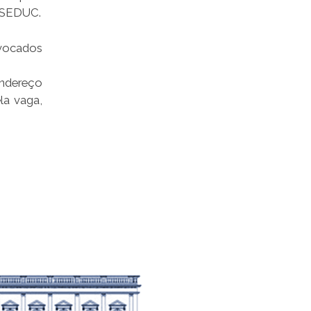
4-SEDUC.
vocados
endereço
la vaga,