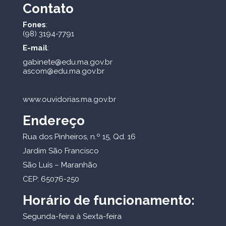
Contato
Fones
:
(98) 3194-7791
E-mail
:
gabinete@edu.ma.gov.br
ascom@edu.ma.gov.br
www.ouvidorias.ma.gov.br
Endereço
Rua dos Pinheiros, n.º 15, Qd. 16
Jardim São Francisco
São Luís – Maranhão
CEP: 65076-250
Horário de funcionamento:
Segunda-feira à Sexta-feira