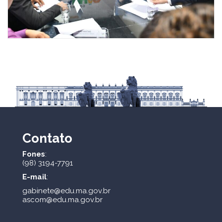
Contato
Fones
:
(98) 3194-7791
E-mail
:
gabinete@edu.ma.gov.br
ascom@edu.ma.gov.br