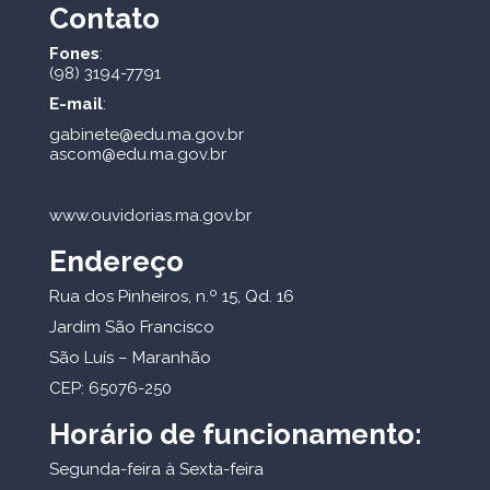
Contato
Fones
:
(98) 3194-7791
E-mail
:
gabinete@edu.ma.gov.br
ascom@edu.ma.gov.br
www.ouvidorias.ma.gov.br
Endereço
Rua dos Pinheiros, n.º 15, Qd. 16
Jardim São Francisco
São Luís – Maranhão
CEP: 65076-250
Horário de funcionamento:
Segunda-feira à Sexta-feira