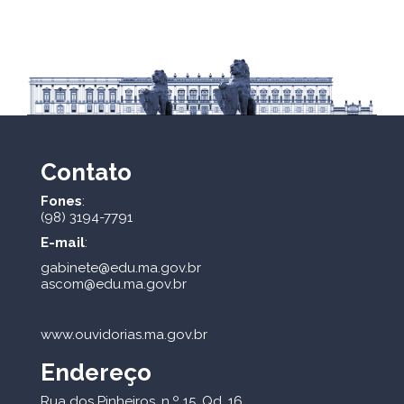
Contato
Fones
:
(98) 3194-7791
E-mail
:
gabinete@edu.ma.gov.br
ascom@edu.ma.gov.br
www.ouvidorias.ma.gov.br
Endereço
Rua dos Pinheiros, n.º 15, Qd. 16