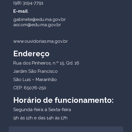
(98) 3194-7791
E-mail
:
gabinete@edu.ma.gov.br
ascom@edu.ma.gov.br
www.ouvidorias.ma.gov.br
Endereço
Rua dos Pinheiros, n.º 15, Qd. 16
Jardim São Francisco
São Luís – Maranhão
CEP: 65076-250
Horário de funcionamento:
Segunda-feira à Sexta-feira
9h às 12h e das 14h às 17h