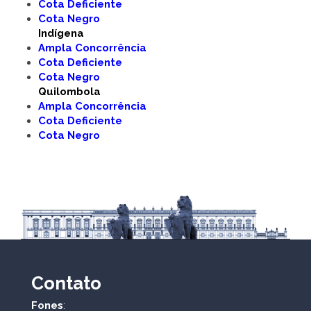
Cota Deficiente
Cota Negro
Indígena
Ampla Concorrência
Cota Deficiente
Cota Negro
Quilombola
Ampla Concorrência
Cota Deficiente
Cota Negro
Contato
Fones
: