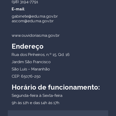
(98) 3194-7791
E-mail
:
gabinete@edu.ma.gov.br
ascom@edu.ma.gov.br
www.ouvidorias.ma.gov.br
Endereço
Rua dos Pinheiros, n.º 15, Qd. 16
Jardim São Francisco
São Luís – Maranhão
CEP: 65076-250
Horário de funcionamento:
Segunda-feira à Sexta-feira
9h às 12h e das 14h às 17h