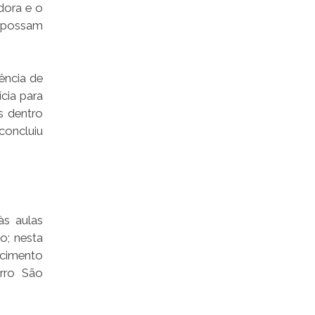
dora e o
s possam
ência de
cia para
s dentro
 concluiu
às aulas
o; nesta
scimento
irro São