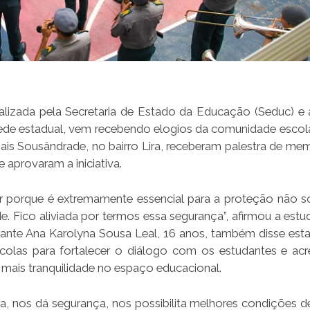
alizada pela Secretaria de Estado da Educação (Seduc) e a
ede estadual, vem recebendo elogios da comunidade escola
Mais Sousândrade, no bairro Lira, receberam palestra de me
aprovaram a iniciativa.
itar porque é extremamente essencial para a proteção não s
 Fico aliviada por termos essa segurança”, afirmou a estu
dante Ana Karolyna Sousa Leal, 16 anos, também disse esta
scolas para fortalecer o diálogo com os estudantes e acr
a mais tranquilidade no espaço educacional.
icia, nos dá segurança, nos possibilita melhores condições 