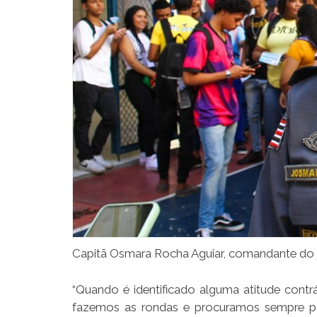
Capitã Osmara Rocha Aguiar, comandante do 1
“Quando é identificado alguma atitude contrá
fazemos as rondas e procuramos sempre pas