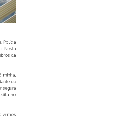
 Polícia
r. Nesta
mbros da
ó minha,
dante de
r segura
edita no
de virmos