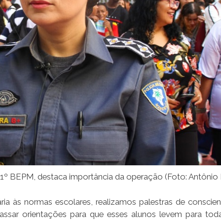
º BEPM, destaca importância da operação (Foto: Antônio 
ria às normas escolares, realizamos palestras de conscien
sar orientações para que esses alunos levem para toda