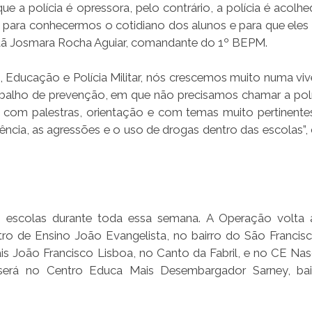
e a polícia é opressora, pelo contrário, a polícia é acolhe
a para conhecermos o cotidiano dos alunos e para que ele
itã Josmara Rocha Aguiar, comandante do 1º BEPM.
 Educação e Polícia Militar, nós crescemos muito numa viv
abalho de prevenção, em que não precisamos chamar a polí
s com palestras, orientação e com temas muito pertinente
lência, as agressões e o uso de drogas dentro das escolas”,
escolas durante toda essa semana. A Operação volta 
ro de Ensino João Evangelista, no bairro do São Francisc
ais João Francisco Lisboa, no Canto da Fabril, e no CE Na
9) será no Centro Educa Mais Desembargador Sarney, ba