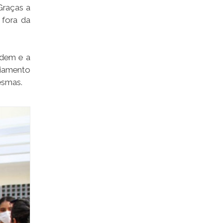
Graças a
 fora da
rdem e a
iciamento
esmas.