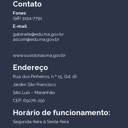
Contato
Fones
:
(98) 3194-7791
E-mail
:
gabinete@edu.ma.gov.br
ascom@edu.ma.gov.br
www.ouvidorias.ma.gov.br
Endereço
Rua dos Pinheiros, n.º 15, Qd. 16
Jardim São Francisco
São Luís – Maranhão
CEP: 65076-250
Horário de funcionamento:
Segunda-feira à Sexta-feira