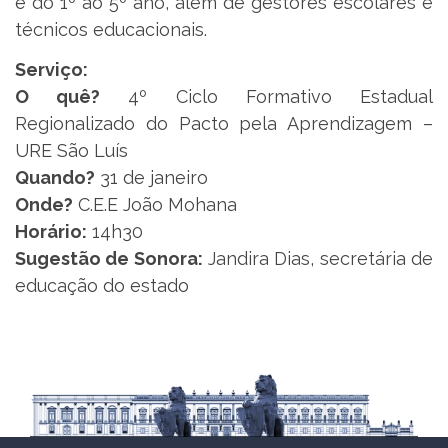
e do 1º ao 5º ano, além de gestores escolares e
técnicos educacionais.
Serviço:
O quê?
4º Ciclo Formativo Estadual
Regionalizado do Pacto pela Aprendizagem –
URE São Luís
Quando?
31 de janeiro
Onde?
C.E.E João Mohana
Horário:
14h30
Sugestão de Sonora:
Jandira Dias, secretária de
educação do estado