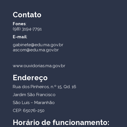
Contato
Fones
:
(98) 3194-7791
E-mail
:
gabinete@edu.ma.gov.br
ascom@edu.ma.gov.br
www.ouvidorias.ma.gov.br
Endereço
Rua dos Pinheiros, n.º 15, Qd. 16
Jardim São Francisco
São Luís – Maranhão
CEP: 65076-250
Horário de funcionamento: