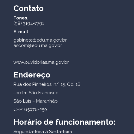
Contato
Fones
:
(98) 3194-7791
E-mail
:
gabinete@edu.ma.gov.br
ascom@edu.ma.gov.br
www.ouvidorias.ma.gov.br
Endereço
Rua dos Pinheiros, n.º 15, Qd. 16
Jardim São Francisco
São Luís – Maranhão
CEP: 65076-250
Horário de funcionamento:
Segunda-feira à Sexta-feira