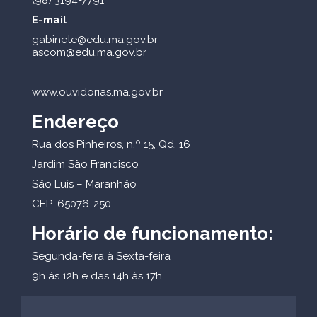
(98) 3194-7791
E-mail
:
gabinete@edu.ma.gov.br
ascom@edu.ma.gov.br
www.ouvidorias.ma.gov.br
Endereço
Rua dos Pinheiros, n.º 15, Qd. 16
Jardim São Francisco
São Luís – Maranhão
CEP: 65076-250
Horário de funcionamento:
Segunda-feira à Sexta-feira
9h às 12h e das 14h às 17h