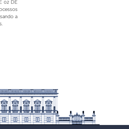
DE 02 DE
rocessos
isando a
s.