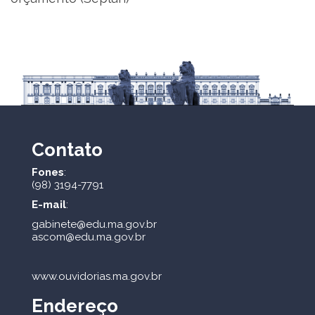
Contato
Fones
:
(98) 3194-7791
E-mail
:
gabinete@edu.ma.gov.br
ascom@edu.ma.gov.br
www.ouvidorias.ma.gov.br
Endereço