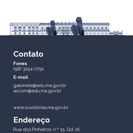
Contato
Fones
:
(98) 3194-7791
E-mail
:
gabinete@edu.ma.gov.br
ascom@edu.ma.gov.br
www.ouvidorias.ma.gov.br
Endereço
Rua dos Pinheiros, n.º 15, Qd. 16