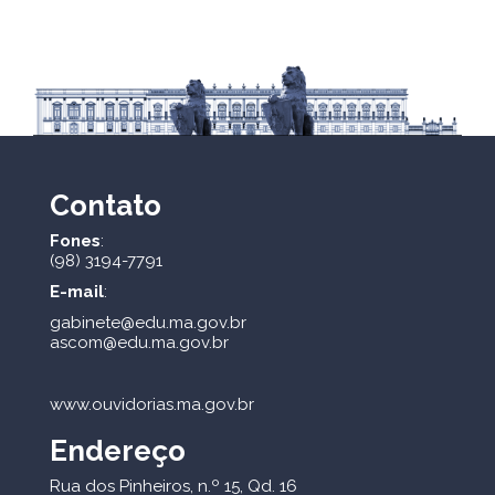
Contato
Fones
:
(98) 3194-7791
E-mail
:
gabinete@edu.ma.gov.br
ascom@edu.ma.gov.br
www.ouvidorias.ma.gov.br
Endereço
Rua dos Pinheiros, n.º 15, Qd. 16