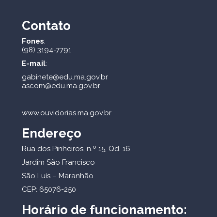
Contato
Fones
:
(98) 3194-7791
E-mail
:
gabinete@edu.ma.gov.br
ascom@edu.ma.gov.br
www.ouvidorias.ma.gov.br
Endereço
Rua dos Pinheiros, n.º 15, Qd. 16
Jardim São Francisco
São Luís – Maranhão
CEP: 65076-250
Horário de funcionamento: