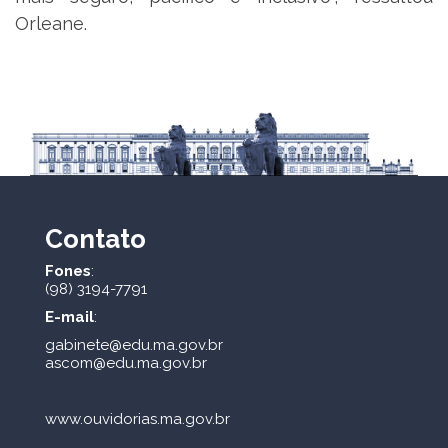
Orleane.
Contato
Fones
:
(98) 3194-7791
E-mail
:
gabinete@edu.ma.gov.br
ascom@edu.ma.gov.br
www.ouvidorias.ma.gov.br