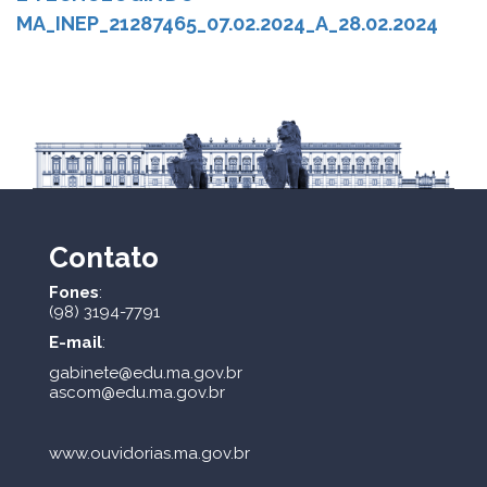
MA_INEP_21287465_07.02.2024_A_28.02.2024
Contato
Fones
:
(98) 3194-7791
E-mail
:
gabinete@edu.ma.gov.br
ascom@edu.ma.gov.br
www.ouvidorias.ma.gov.br