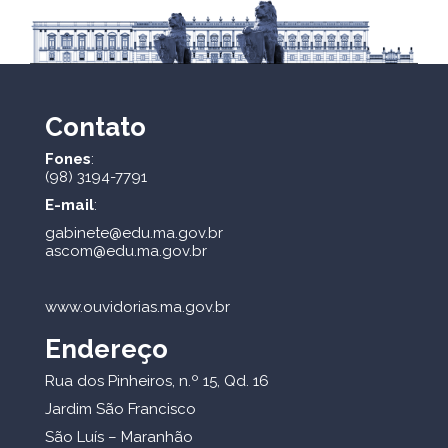
Contato
Fones
:
(98) 3194-7791
E-mail
:
gabinete@edu.ma.gov.br
ascom@edu.ma.gov.br
www.ouvidorias.ma.gov.br
Endereço
Rua dos Pinheiros, n.º 15, Qd. 16
Jardim São Francisco
São Luís – Maranhão