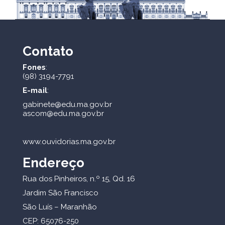
Contato
Fones
:
(98) 3194-7791
E-mail
:
gabinete@edu.ma.gov.br
ascom@edu.ma.gov.br
www.ouvidorias.ma.gov.br
Endereço
Rua dos Pinheiros, n.º 15, Qd. 16
Jardim São Francisco
São Luís – Maranhão
CEP: 65076-250