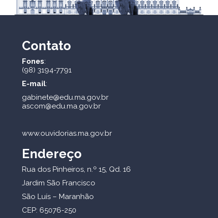
Contato
Fones
:
(98) 3194-7791
E-mail
:
gabinete@edu.ma.gov.br
ascom@edu.ma.gov.br
www.ouvidorias.ma.gov.br
Endereço
Rua dos Pinheiros, n.º 15, Qd. 16
Jardim São Francisco
São Luís – Maranhão
CEP: 65076-250