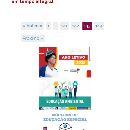
em tempo integral
« Anterior
1
…
141
142
143
144
Próximo »