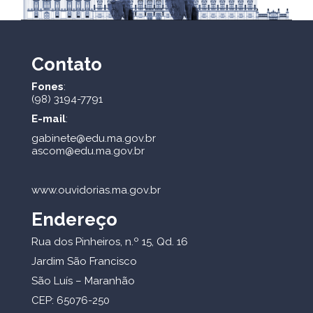
Contato
Fones
:
(98) 3194-7791
E-mail
:
gabinete@edu.ma.gov.br
ascom@edu.ma.gov.br
www.ouvidorias.ma.gov.br
Endereço
Rua dos Pinheiros, n.º 15, Qd. 16
Jardim São Francisco
São Luís – Maranhão
CEP: 65076-250